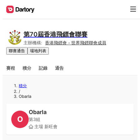
第70屆香港飛鏢會聯賽
主辦機構:
香港飛鏢會 - 世界飛鏢聯會成員
聯賽通告
場地列表
賽程
積分
記錄
通告
積分
/
Obarla
Obarla
O
第3組
主場
新旺會