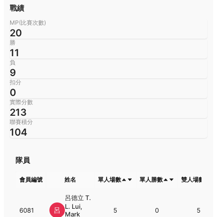
戰績
MP(比賽次數)
20
勝
11
負
9
扣分
0
實際分數
213
聯賽積分
104
隊員
會員編號
姓名
單人場數
單人勝數
雙人場數
呂德立 T.
L. Lui,
呂
6081
5
0
5
Mark