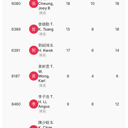
張
6080
Cheung,
18
10
18
Joey B
隊員
曾德勤 T.
曾
6389
K. Tsang
15
8
18
隊員
郭紹鴻 S.
郭
6391
H. Kwok
17
6
14
隊員
黃籽雲 T.
W.
黃
8187
Wong,
6
4
6
Karl
隊員
李子浩 T.
H. Li,
李
8460
9
8
12
Angus
隊員
陳少錕 S.
K. Chan,