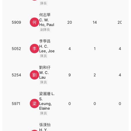
隊長
何志華
C. W.
何
5909
20
14
20
Ho, Paul
副隊長
李學昌
H. C.
李
5052
4
1
4
Lee, Joe
隊員
劉和仔
W. C.
劉
5254
9
2
4
Lau
隊員
梁麗珊 L.
S.
梁
5971
Leung,
0
0
0
Elaine
隊員
張漢怡
H. Y.