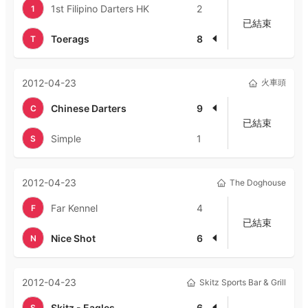
1st Filipino Darters HK
2
1
已結束
Toerags
8
T
2012-04-23
火車頭
Chinese Darters
9
C
已結束
Simple
1
S
2012-04-23
The Doghouse
Far Kennel
4
F
已結束
Nice Shot
6
N
2012-04-23
Skitz Sports Bar & Grill
Skitz - Eagles
6
S