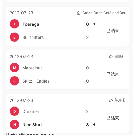
2012-07-23
Green Darts Café and Bar
Toerags
8
T
已結束
Bullshitters
2
B
2012-07-23
鏢藝社
Marvelous
0
M
已結束
Skitz - Eagles
0
S
2012-07-23
華岸吧
Dreamer
2
D
已結束
Nice Shot
8
N