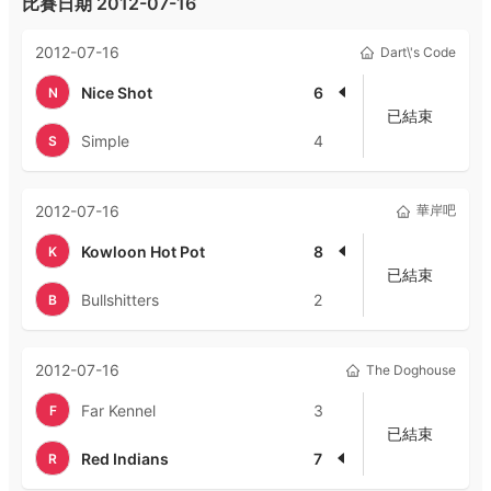
比賽日期
2012-07-16
2012-07-16
Dart\'s Code
Nice Shot
6
N
已結束
Simple
4
S
2012-07-16
華岸吧
Kowloon Hot Pot
8
K
已結束
Bullshitters
2
B
2012-07-16
The Doghouse
Far Kennel
3
F
已結束
Red Indians
7
R