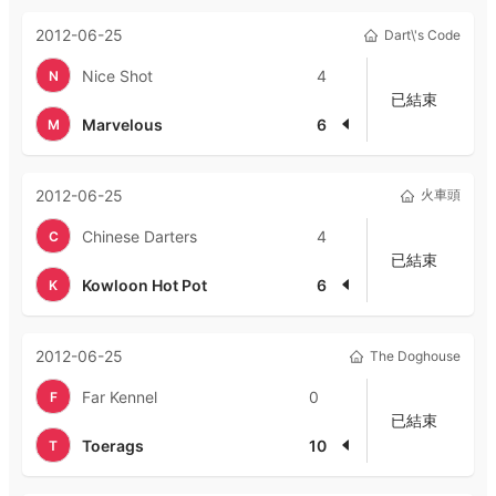
2012-06-25
Dart\'s Code
Nice Shot
4
N
已結束
Marvelous
6
M
2012-06-25
火車頭
Chinese Darters
4
C
已結束
Kowloon Hot Pot
6
K
2012-06-25
The Doghouse
Far Kennel
0
F
已結束
Toerags
10
T