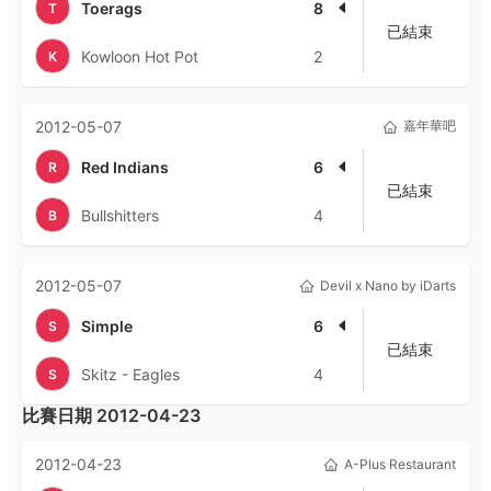
Toerags
8
T
已結束
Kowloon Hot Pot
2
K
2012-05-07
嘉年華吧
Red Indians
6
R
已結束
Bullshitters
4
B
2012-05-07
Devil x Nano by iDarts
Simple
6
S
已結束
Skitz - Eagles
4
S
比賽日期
2012-04-23
2012-04-23
A-Plus Restaurant