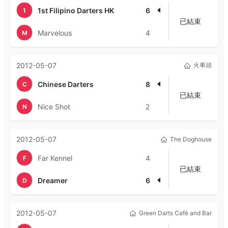
1st Filipino Darters HK
6
1
已結束
Marvelous
4
M
2012-05-07
火車頭
Chinese Darters
8
C
已結束
Nice Shot
2
N
2012-05-07
The Doghouse
Far Kennel
4
F
已結束
Dreamer
6
D
2012-05-07
Green Darts Café and Bar