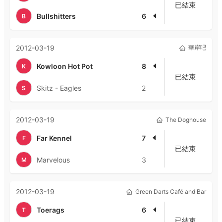
已結束
Bullshitters
6
B
2012-03-19
華岸吧
Kowloon Hot Pot
8
K
已結束
Skitz - Eagles
2
S
2012-03-19
The Doghouse
Far Kennel
7
F
已結束
Marvelous
3
M
2012-03-19
Green Darts Café and Bar
Toerags
6
T
已結束