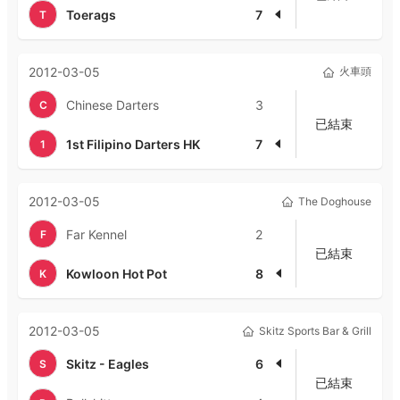
Toerags
7
T
2012-03-05
火車頭
Chinese Darters
3
C
已結束
1st Filipino Darters HK
7
1
2012-03-05
The Doghouse
Far Kennel
2
F
已結束
Kowloon Hot Pot
8
K
2012-03-05
Skitz Sports Bar & Grill
Skitz - Eagles
6
S
已結束