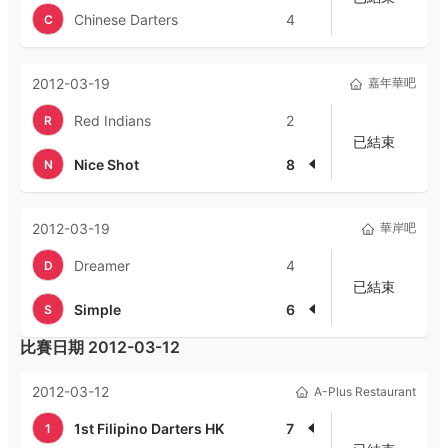
Chinese Darters
4
C
2012-03-19
嘉年華吧
Red Indians
2
R
已結束
Nice Shot
8
N
2012-03-19
華岸吧
Dreamer
4
D
已結束
Simple
6
S
比賽日期
2012-03-12
2012-03-12
A-Plus Restaurant
1st Filipino Darters HK
7
1