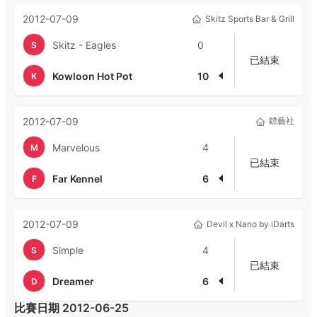
2012-07-09
Skitz Sports Bar & Grill
Skitz - Eagles
0
S
已結束
Kowloon Hot Pot
10
K
2012-07-09
鏢藝社
Marvelous
4
M
已結束
Far Kennel
6
F
2012-07-09
Devil x Nano by iDarts
Simple
4
S
已結束
Dreamer
6
D
比賽日期
2012-06-25