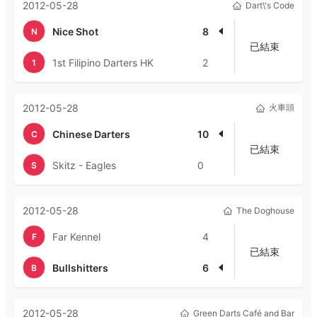
2012-05-28
Dart\'s Code
Nice Shot
8
N
已結束
1st Filipino Darters HK
2
1
2012-05-28
火車頭
Chinese Darters
10
C
已結束
Skitz - Eagles
0
S
2012-05-28
The Doghouse
Far Kennel
4
F
已結束
Bullshitters
6
B
2012-05-28
Green Darts Café and Bar