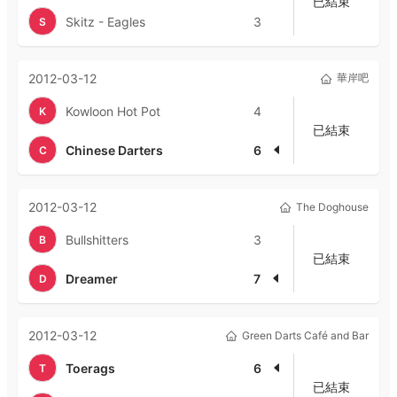
已結束
Skitz - Eagles
3
S
2012-03-12
華岸吧
Kowloon Hot Pot
4
K
已結束
Chinese Darters
6
C
2012-03-12
The Doghouse
Bullshitters
3
B
已結束
Dreamer
7
D
2012-03-12
Green Darts Café and Bar
Toerags
6
T
已結束