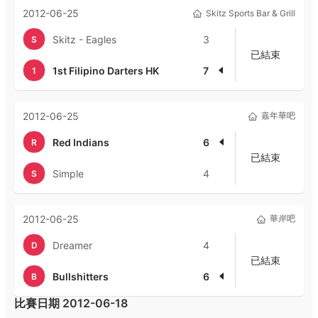
2012-06-25
Skitz Sports Bar & Grill
Skitz - Eagles
3
S
已結束
1st Filipino Darters HK
7
1
2012-06-25
嘉年華吧
Red Indians
6
R
已結束
Simple
4
S
2012-06-25
華岸吧
Dreamer
4
D
已結束
Bullshitters
6
B
比賽日期
2012-06-18