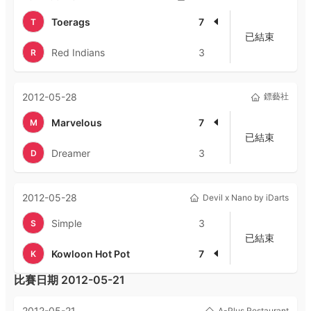
Toerags
7
T
已結束
Red Indians
3
R
2012-05-28
鏢藝社
Marvelous
7
M
已結束
Dreamer
3
D
2012-05-28
Devil x Nano by iDarts
Simple
3
S
已結束
Kowloon Hot Pot
7
K
比賽日期
2012-05-21
2012-05-21
A-Plus Restaurant