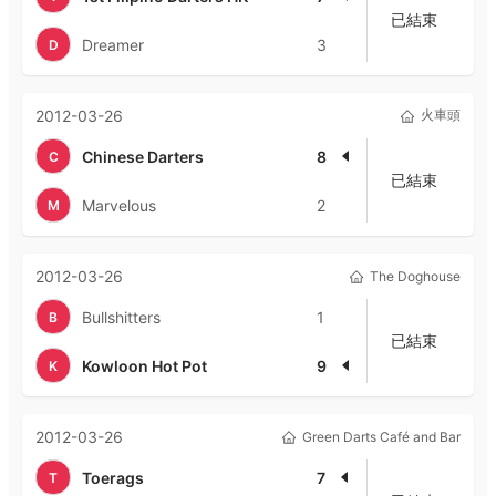
已結束
Dreamer
3
D
2012-03-26
火車頭
Chinese Darters
8
C
已結束
Marvelous
2
M
2012-03-26
The Doghouse
Bullshitters
1
B
已結束
Kowloon Hot Pot
9
K
2012-03-26
Green Darts Café and Bar
Toerags
7
T