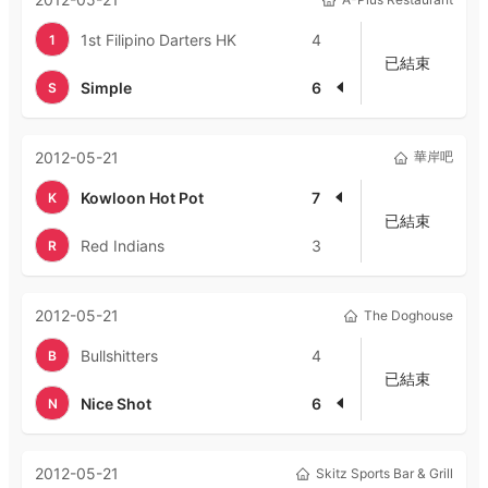
1st Filipino Darters HK
4
1
已結束
Simple
6
S
2012-05-21
華岸吧
Kowloon Hot Pot
7
K
已結束
Red Indians
3
R
2012-05-21
The Doghouse
Bullshitters
4
B
已結束
Nice Shot
6
N
2012-05-21
Skitz Sports Bar & Grill