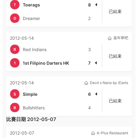
Toerags
8
T
已結束
Dreamer
2
D
2012-05-14
嘉年華吧
Red Indians
3
R
已結束
1st Filipino Darters HK
7
1
2012-05-14
Devil x Nano by iDarts
Simple
6
S
已結束
Bullshitters
4
B
比賽日期
2012-05-07
2012-05-07
A-Plus Restaurant