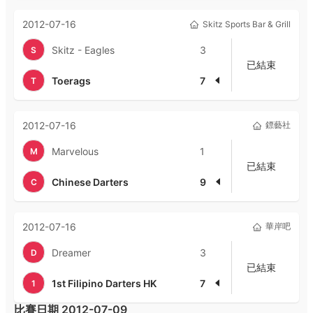
2012-07-16
Skitz Sports Bar & Grill
Skitz - Eagles
3
S
已結束
Toerags
7
T
2012-07-16
鏢藝社
Marvelous
1
M
已結束
Chinese Darters
9
C
2012-07-16
華岸吧
Dreamer
3
D
已結束
1st Filipino Darters HK
7
1
比賽日期
2012-07-09