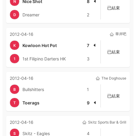
Nice Shot
8
N
已結束
Dreamer
2
D
2012-04-16
華岸吧
Kowloon Hot Pot
7
K
已結束
1st Filipino Darters HK
3
1
2012-04-16
The Doghouse
Bullshitters
1
B
已結束
Toerags
9
T
2012-04-16
Skitz Sports Bar & Grill
Skitz - Eagles
4
S