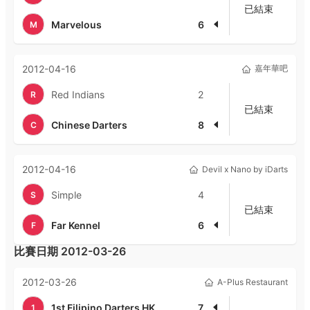
已結束
Marvelous
6
M
2012-04-16
嘉年華吧
Red Indians
2
R
已結束
Chinese Darters
8
C
2012-04-16
Devil x Nano by iDarts
Simple
4
S
已結束
Far Kennel
6
F
比賽日期
2012-03-26
2012-03-26
A-Plus Restaurant
1st Filipino Darters HK
7
1