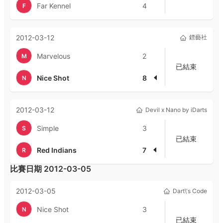
Far Kennel
4
F
2012-03-12
鏢藝社
Marvelous
2
M
已結束
Nice Shot
8
N
2012-03-12
Devil x Nano by iDarts
Simple
3
S
已結束
Red Indians
7
R
比賽日期
2012-03-05
2012-03-05
Dart\'s Code
Nice Shot
3
N
已結束