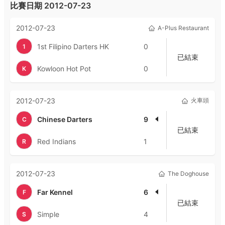
比賽日期
2012-07-23
2012-07-23
A-Plus Restaurant
1st Filipino Darters HK
0
1
已結束
Kowloon Hot Pot
0
K
2012-07-23
火車頭
Chinese Darters
9
C
已結束
Red Indians
1
R
2012-07-23
The Doghouse
Far Kennel
6
F
已結束
Simple
4
S