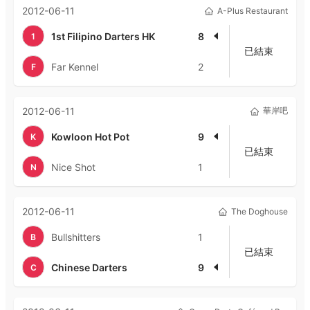
2012-06-11
A-Plus Restaurant
1st Filipino Darters HK
8
1
已結束
Far Kennel
2
F
2012-06-11
華岸吧
Kowloon Hot Pot
9
K
已結束
Nice Shot
1
N
2012-06-11
The Doghouse
Bullshitters
1
B
已結束
Chinese Darters
9
C