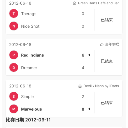
2012-06-18
Green Darts Café and Bar
Toerags
0
T
已結束
Nice Shot
0
N
2012-06-18
嘉年華吧
Red Indians
6
R
已結束
Dreamer
4
D
2012-06-18
Devil x Nano by iDarts
Simple
2
S
已結束
Marvelous
8
M
比賽日期
2012-06-11