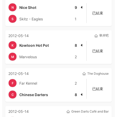
Nice Shot
9
N
已結束
Skitz - Eagles
1
S
2012-05-14
華岸吧
Kowloon Hot Pot
8
K
已結束
Marvelous
2
M
2012-05-14
The Doghouse
Far Kennel
2
F
已結束
Chinese Darters
8
C
2012-05-14
Green Darts Café and Bar