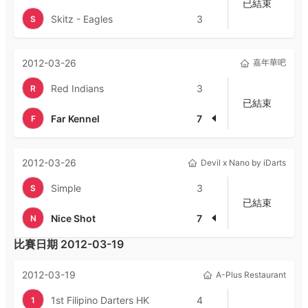
已結束
Skitz - Eagles
3
S
2012-03-26
嘉年華吧
Red Indians
3
R
已結束
Far Kennel
7
F
2012-03-26
Devil x Nano by iDarts
Simple
3
S
已結束
Nice Shot
7
N
比賽日期
2012-03-19
2012-03-19
A-Plus Restaurant
1st Filipino Darters HK
4
1