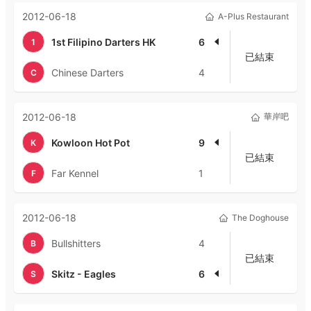
2012-06-18
A-Plus Restaurant
1st Filipino Darters HK
6
1
已結束
Chinese Darters
4
C
2012-06-18
華岸吧
Kowloon Hot Pot
9
K
已結束
Far Kennel
1
F
2012-06-18
The Doghouse
Bullshitters
4
B
已結束
Skitz - Eagles
6
S