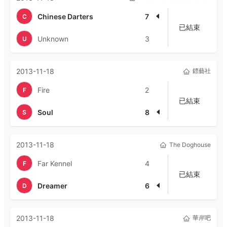
Chinese Darters
7
C
已結束
Unknown
3
U
2013-11-18
鏢藝社
Fire
2
F
已結束
Soul
8
S
2013-11-18
The Doghouse
Far Kennel
4
F
已結束
Dreamer
6
D
2013-11-18
華岸吧