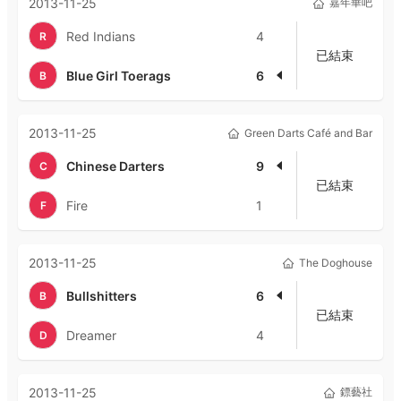
2013-11-25
嘉年華吧
Red Indians
4
R
已結束
Blue Girl Toerags
6
B
2013-11-25
Green Darts Café and Bar
Chinese Darters
9
C
已結束
Fire
1
F
2013-11-25
The Doghouse
Bullshitters
6
B
已結束
Dreamer
4
D
2013-11-25
鏢藝社