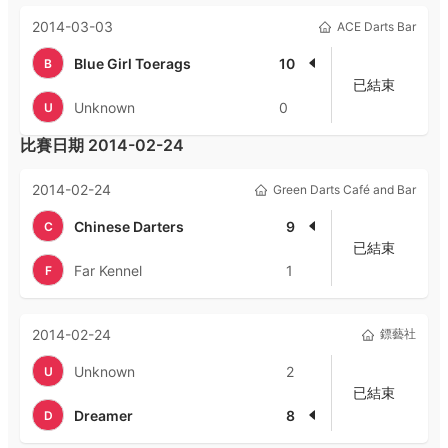
2014-03-03
ACE Darts Bar
Blue Girl Toerags
10
B
已結束
Unknown
0
U
比賽日期
2014-02-24
2014-02-24
Green Darts Café and Bar
Chinese Darters
9
C
已結束
Far Kennel
1
F
2014-02-24
鏢藝社
Unknown
2
U
已結束
Dreamer
8
D