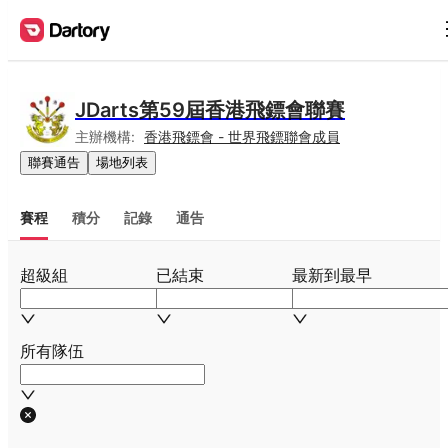
JDarts第59屆香港飛鏢會聯賽
主辦機構:
香港飛鏢會 - 世界飛鏢聯會成員
聯賽通告
場地列表
賽程
積分
記錄
通告
超級組
已結束
最新到最早
所有隊伍