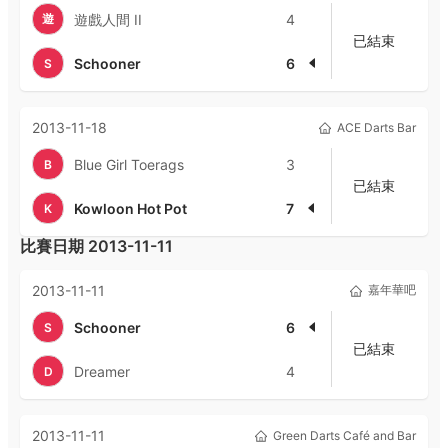
遊
遊戲人間 II
4
已結束
Schooner
6
S
2013-11-18
ACE Darts Bar
Blue Girl Toerags
3
B
已結束
Kowloon Hot Pot
7
K
比賽日期
2013-11-11
2013-11-11
嘉年華吧
Schooner
6
S
已結束
Dreamer
4
D
2013-11-11
Green Darts Café and Bar