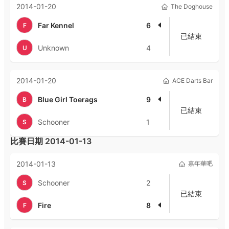
2014-01-20
The Doghouse
Far Kennel
6
F
已結束
Unknown
4
U
2014-01-20
ACE Darts Bar
Blue Girl Toerags
9
B
已結束
Schooner
1
S
比賽日期
2014-01-13
2014-01-13
嘉年華吧
Schooner
2
S
已結束
Fire
8
F