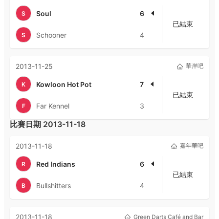
Soul
6
S
已結束
Schooner
4
S
2013-11-25
華岸吧
Kowloon Hot Pot
7
K
已結束
Far Kennel
3
F
比賽日期
2013-11-18
2013-11-18
嘉年華吧
Red Indians
6
R
已結束
Bullshitters
4
B
2013-11-18
Green Darts Café and Bar