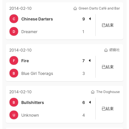
2014-02-10
Green Darts Café and Bar
Chinese Darters
9
C
已結束
Dreamer
1
D
2014-02-10
鏢藝社
Fire
7
F
已結束
Blue Girl Toerags
3
B
2014-02-10
The Doghouse
Bullshitters
6
B
已結束
Unknown
4
U