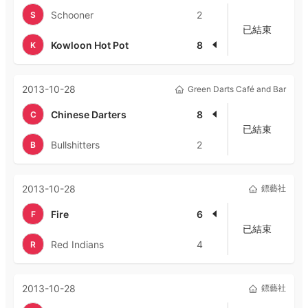
Schooner
2
S
已結束
Kowloon Hot Pot
8
K
2013-10-28
Green Darts Café and Bar
Chinese Darters
8
C
已結束
Bullshitters
2
B
2013-10-28
鏢藝社
Fire
6
F
已結束
Red Indians
4
R
2013-10-28
鏢藝社