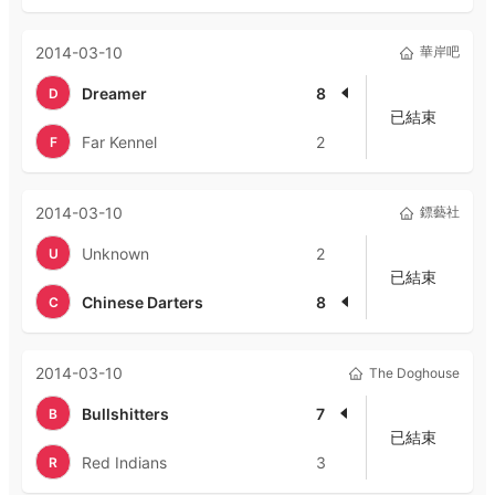
2014-03-10
華岸吧
Dreamer
8
D
已結束
Far Kennel
2
F
2014-03-10
鏢藝社
Unknown
2
U
已結束
Chinese Darters
8
C
2014-03-10
The Doghouse
Bullshitters
7
B
已結束
Red Indians
3
R