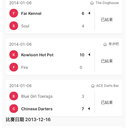
2014-01-06
The Doghouse
Far Kennel
6
F
已結束
Soul
4
S
2014-01-06
華岸吧
Kowloon Hot Pot
10
K
已結束
Fire
0
F
2014-01-06
ACE Darts Bar
Blue Girl Toerags
3
B
已結束
Chinese Darters
7
C
比賽日期
2013-12-16