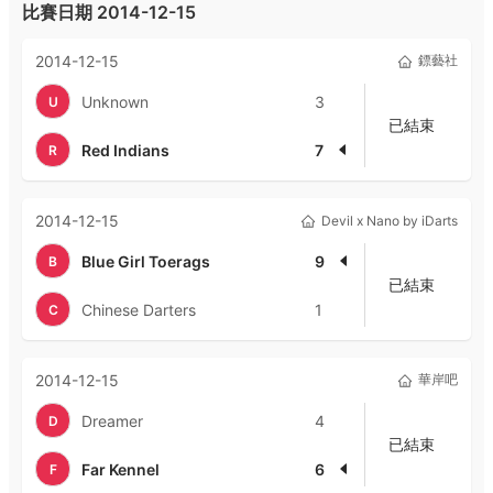
比賽日期
2014-12-15
2014-12-15
鏢藝社
Unknown
3
U
已結束
Red Indians
7
R
2014-12-15
Devil x Nano by iDarts
Blue Girl Toerags
9
B
已結束
Chinese Darters
1
C
2014-12-15
華岸吧
Dreamer
4
D
已結束
Far Kennel
6
F