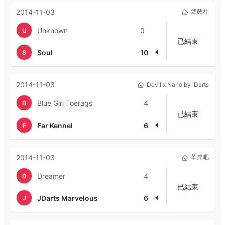
2014-11-03
鏢藝社
Unknown
0
U
已結束
Soul
10
S
2014-11-03
Devil x Nano by iDarts
Blue Girl Toerags
4
B
已結束
Far Kennel
6
F
2014-11-03
華岸吧
Dreamer
4
D
已結束
JDarts Marvelous
6
J