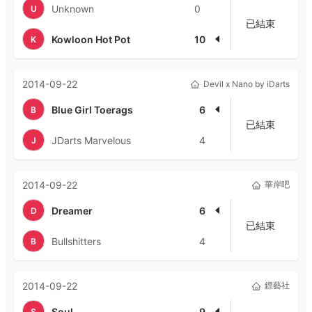
Unknown
0
U
已結束
Kowloon Hot Pot
10
K
2014-09-22
Devil x Nano by iDarts
Blue Girl Toerags
6
B
已結束
JDarts Marvelous
4
J
2014-09-22
華岸吧
Dreamer
6
D
已結束
Bullshitters
4
B
2014-09-22
鏢藝社
Soul
9
S