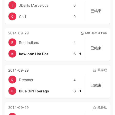
JDarts Marvelous
0
J
已結束
Chili
0
C
2014-09-29
M8 Cafe & Pub
Red Indians
4
R
已結束
Kowloon Hot Pot
6
K
2014-09-29
華岸吧
Dreamer
4
D
已結束
Blue Girl Toerags
6
B
2014-09-29
鏢藝社