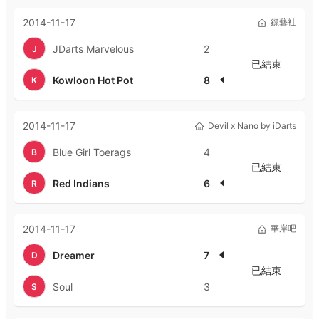
2014-11-17
鏢藝社
JDarts Marvelous
2
J
已結束
Kowloon Hot Pot
8
K
2014-11-17
Devil x Nano by iDarts
Blue Girl Toerags
4
B
已結束
Red Indians
6
R
2014-11-17
華岸吧
Dreamer
7
D
已結束
Soul
3
S