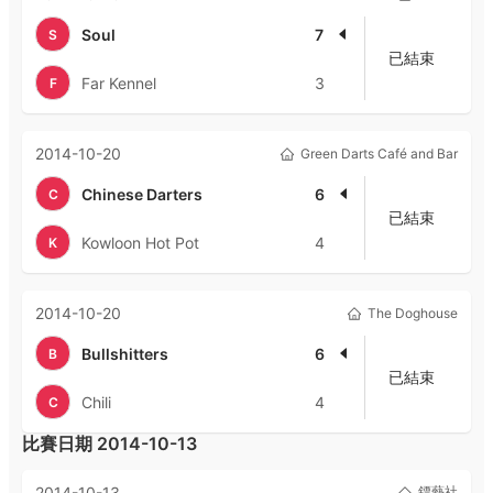
Soul
7
S
已結束
Far Kennel
3
F
2014-10-20
Green Darts Café and Bar
Chinese Darters
6
C
已結束
Kowloon Hot Pot
4
K
2014-10-20
The Doghouse
Bullshitters
6
B
已結束
Chili
4
C
比賽日期
2014-10-13
2014-10-13
鏢藝社