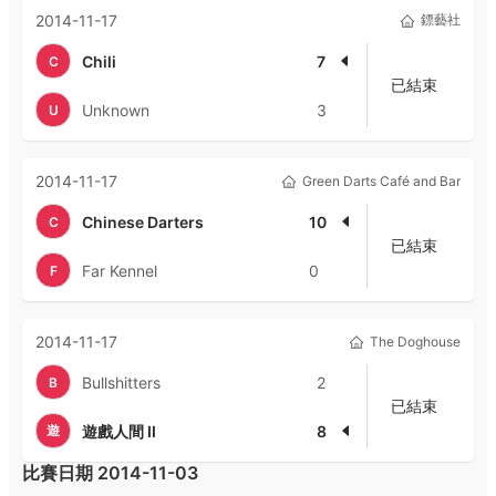
2014-11-17
鏢藝社
Chili
7
C
已結束
Unknown
3
U
2014-11-17
Green Darts Café and Bar
Chinese Darters
10
C
已結束
Far Kennel
0
F
2014-11-17
The Doghouse
Bullshitters
2
B
已結束
遊
遊戲人間 II
8
比賽日期
2014-11-03