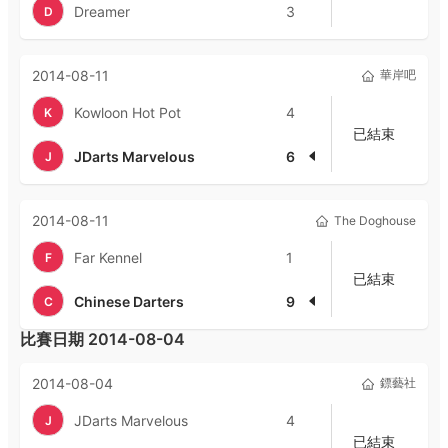
Dreamer
3
D
2014-08-11
華岸吧
Kowloon Hot Pot
4
K
已結束
JDarts Marvelous
6
J
2014-08-11
The Doghouse
Far Kennel
1
F
已結束
Chinese Darters
9
C
比賽日期
2014-08-04
2014-08-04
鏢藝社
JDarts Marvelous
4
J
已結束