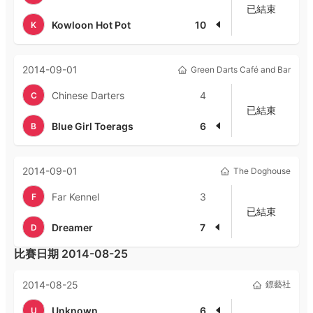
已結束
Kowloon Hot Pot
10
K
2014-09-01
Green Darts Café and Bar
Chinese Darters
4
C
已結束
Blue Girl Toerags
6
B
2014-09-01
The Doghouse
Far Kennel
3
F
已結束
Dreamer
7
D
比賽日期
2014-08-25
2014-08-25
鏢藝社
Unknown
6
U