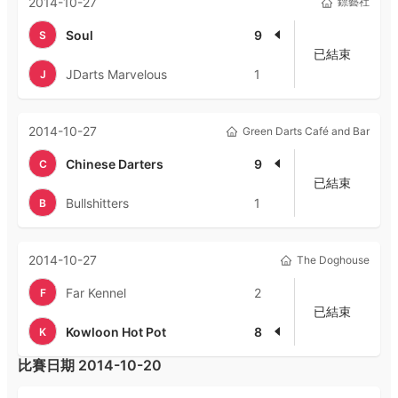
2014-10-27
鏢藝社
Soul
9
S
已結束
JDarts Marvelous
1
J
2014-10-27
Green Darts Café and Bar
Chinese Darters
9
C
已結束
Bullshitters
1
B
2014-10-27
The Doghouse
Far Kennel
2
F
已結束
Kowloon Hot Pot
8
K
比賽日期
2014-10-20