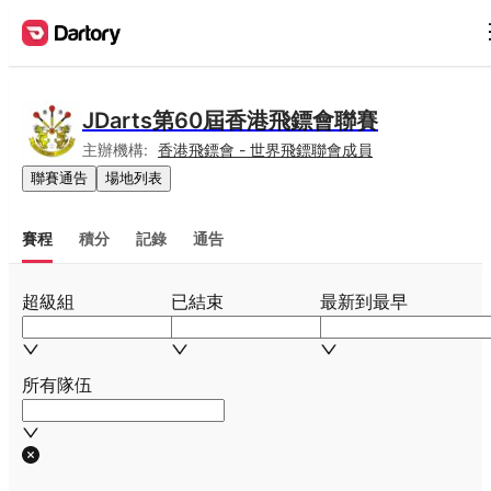
JDarts第60屆香港飛鏢會聯賽
主辦機構:
香港飛鏢會 - 世界飛鏢聯會成員
聯賽通告
場地列表
賽程
積分
記錄
通告
超級組
已結束
最新到最早
所有隊伍