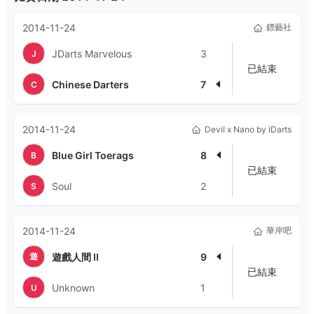
2014-11-24
鏢藝社
JDarts Marvelous
3
J
已結束
Chinese Darters
7
C
2014-11-24
Devil x Nano by iDarts
Blue Girl Toerags
8
B
已結束
Soul
2
S
2014-11-24
華岸吧
遊
遊戲人間 II
9
已結束
Unknown
1
U