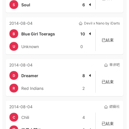
Soul
6
S
2014-08-04
Devil x Nano by iDarts
Blue Girl Toerags
10
B
已結束
Unknown
0
U
2014-08-04
華岸吧
Dreamer
8
D
已結束
Red Indians
2
R
2014-08-04
鏢藝社
Chili
4
C
已結束