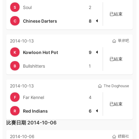
Soul
2
S
已結束
Chinese Darters
8
C
2014-10-13
華岸吧
Kowloon Hot Pot
9
K
已結束
Bullshitters
1
B
2014-10-13
The Doghouse
Far Kennel
4
F
已結束
Red Indians
6
R
比賽日期
2014-10-06
2014-10-06
鏢藝社