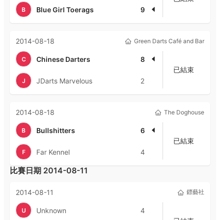
Blue Girl Toerags
9
B
2014-08-18
Green Darts Café and Bar
Chinese Darters
8
C
已結束
JDarts Marvelous
2
J
2014-08-18
The Doghouse
Bullshitters
6
B
已結束
Far Kennel
4
F
比賽日期
2014-08-11
2014-08-11
鏢藝社
Unknown
4
U