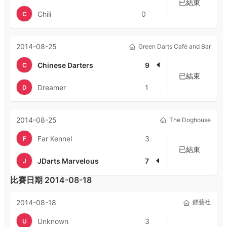
已結束
Chili
0
C
2014-08-25
Green Darts Café and Bar
Chinese Darters
9
C
已結束
Dreamer
1
D
2014-08-25
The Doghouse
Far Kennel
3
F
已結束
JDarts Marvelous
7
J
比賽日期
2014-08-18
2014-08-18
鏢藝社
Unknown
3
U