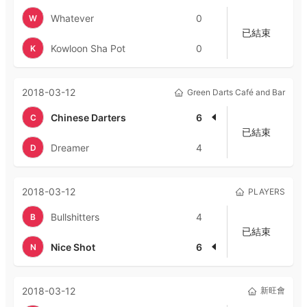
Whatever
0
W
已結束
Kowloon Sha Pot
0
K
2018-03-12
Green Darts Café and Bar
Chinese Darters
6
C
已結束
Dreamer
4
D
2018-03-12
PLAYERS
Bullshitters
4
B
已結束
Nice Shot
6
N
2018-03-12
新旺會