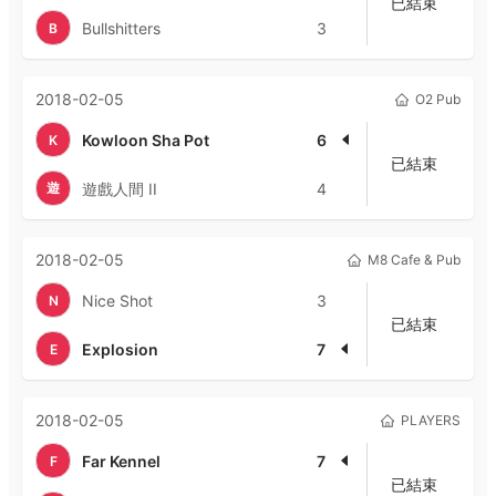
已結束
Bullshitters
3
B
2018-02-05
O2 Pub
Kowloon Sha Pot
6
K
已結束
遊
遊戲人間 II
4
2018-02-05
M8 Cafe & Pub
Nice Shot
3
N
已結束
Explosion
7
E
2018-02-05
PLAYERS
Far Kennel
7
F
已結束