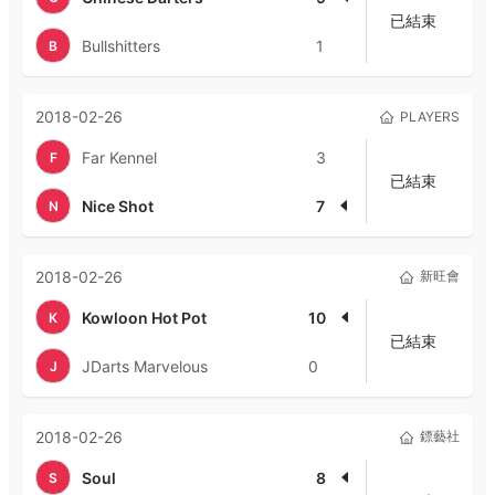
已結束
Bullshitters
1
B
2018-02-26
PLAYERS
Far Kennel
3
F
已結束
Nice Shot
7
N
2018-02-26
新旺會
Kowloon Hot Pot
10
K
已結束
JDarts Marvelous
0
J
2018-02-26
鏢藝社
Soul
8
S