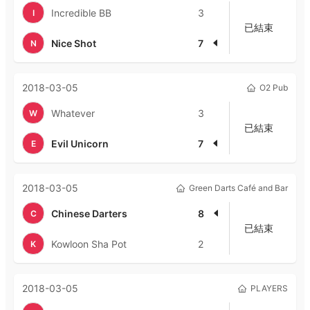
Incredible BB
3
I
已結束
Nice Shot
7
N
2018-03-05
O2 Pub
Whatever
3
W
已結束
Evil Unicorn
7
E
2018-03-05
Green Darts Café and Bar
Chinese Darters
8
C
已結束
Kowloon Sha Pot
2
K
2018-03-05
PLAYERS