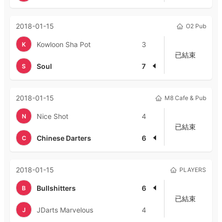
2018-01-15
O2 Pub
Kowloon Sha Pot
3
K
已結束
Soul
7
S
2018-01-15
M8 Cafe & Pub
Nice Shot
4
N
已結束
Chinese Darters
6
C
2018-01-15
PLAYERS
Bullshitters
6
B
已結束
JDarts Marvelous
4
J