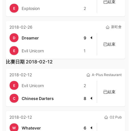
已結束
Explosion
2
E
2018-02-26
新旺會
Dreamer
9
D
已結束
Evil Unicorn
1
E
比賽日期
2018-02-12
2018-02-12
A-Plus Restaurant
Evil Unicorn
2
E
已結束
Chinese Darters
8
C
2018-02-12
O2 Pub
Whatever
6
W