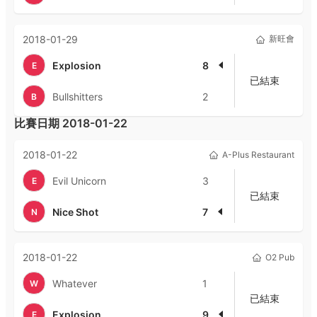
2018-01-29
新旺會
Explosion
8
E
已結束
Bullshitters
2
B
比賽日期
2018-01-22
2018-01-22
A-Plus Restaurant
Evil Unicorn
3
E
已結束
Nice Shot
7
N
2018-01-22
O2 Pub
Whatever
1
W
已結束
Explosion
9
E