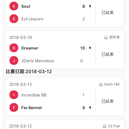
Soul
8
S
已結束
Evil Unicorn
2
E
2018-03-19
新旺會
Dreamer
10
D
已結束
JDarts Marvelous
0
J
比賽日期
2018-03-12
2018-03-12
Darts 180
Incredible BB
1
I
已結束
Far Kennel
9
F
2018-03-12
O2 Pub