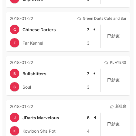
2018-01-22
Green Darts Café and Bar
Chinese Darters
7
C
已結束
Far Kennel
3
F
2018-01-22
PLAYERS
Bullshitters
7
B
已結束
Soul
3
S
2018-01-22
新旺會
JDarts Marvelous
6
J
已結束
Kowloon Sha Pot
4
K