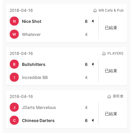
2018-04-16
M8 Cafe & Pub
Nice Shot
6
N
已結束
Whatever
4
W
2018-04-16
PLAYERS
Bullshitters
6
B
已結束
Incredible BB
4
I
2018-04-16
新旺會
JDarts Marvelous
4
J
已結束
Chinese Darters
6
C