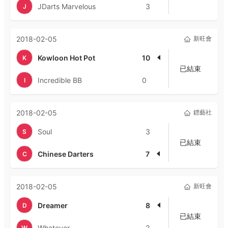
JDarts Marvelous
3
J
2018-02-05
新旺會
Kowloon Hot Pot
10
K
已結束
Incredible BB
0
I
2018-02-05
鏢藝社
Soul
3
S
已結束
Chinese Darters
7
C
2018-02-05
新旺會
Dreamer
8
D
已結束
Whatever
2
W