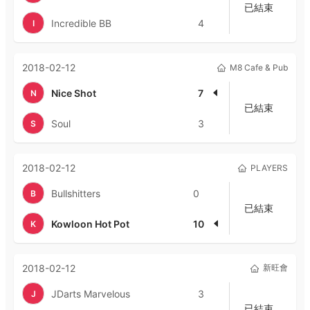
已結束
Incredible BB
4
I
2018-02-12
M8 Cafe & Pub
Nice Shot
7
N
已結束
Soul
3
S
2018-02-12
PLAYERS
Bullshitters
0
B
已結束
Kowloon Hot Pot
10
K
2018-02-12
新旺會
JDarts Marvelous
3
J
已結束