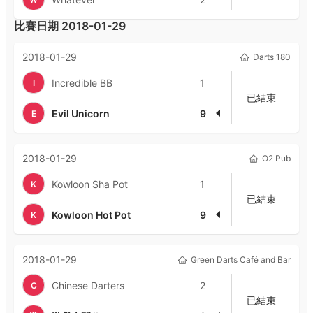
比賽日期
2018-01-29
2018-01-29
Darts 180
Incredible BB
1
I
已結束
Evil Unicorn
9
E
2018-01-29
O2 Pub
Kowloon Sha Pot
1
K
已結束
Kowloon Hot Pot
9
K
2018-01-29
Green Darts Café and Bar
Chinese Darters
2
C
已結束