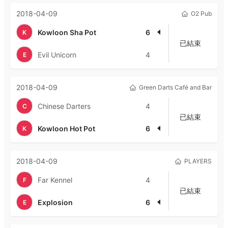
2018-04-09
O2 Pub
Kowloon Sha Pot
6
K
已結束
Evil Unicorn
4
E
2018-04-09
Green Darts Café and Bar
Chinese Darters
4
C
已結束
Kowloon Hot Pot
6
K
2018-04-09
PLAYERS
Far Kennel
4
F
已結束
Explosion
6
E