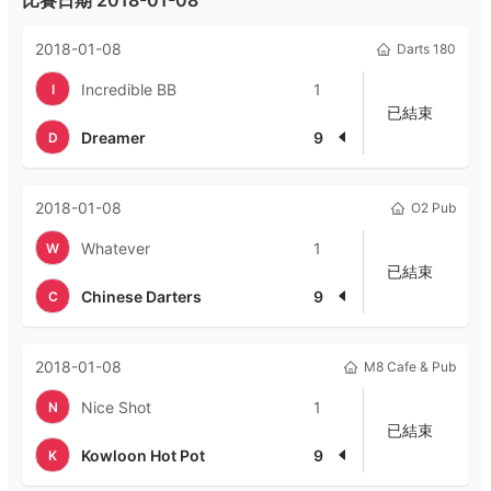
比賽日期
2018-01-08
2018-01-08
Darts 180
Incredible BB
1
I
已結束
Dreamer
9
D
2018-01-08
O2 Pub
Whatever
1
W
已結束
Chinese Darters
9
C
2018-01-08
M8 Cafe & Pub
Nice Shot
1
N
已結束
Kowloon Hot Pot
9
K