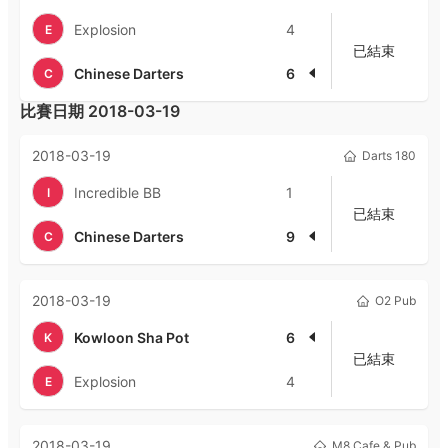
Explosion
4
E
已結束
Chinese Darters
6
C
比賽日期
2018-03-19
2018-03-19
Darts 180
Incredible BB
1
I
已結束
Chinese Darters
9
C
2018-03-19
O2 Pub
Kowloon Sha Pot
6
K
已結束
Explosion
4
E
2018-03-19
M8 Cafe & Pub