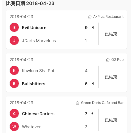
比賽日期
2018-04-23
2018-04-23
A-Plus Restaurant
Evil Unicorn
9
E
已結束
JDarts Marvelous
1
J
2018-04-23
O2 Pub
Kowloon Sha Pot
4
K
已結束
Bullshitters
6
B
2018-04-23
Green Darts Café and Bar
Chinese Darters
7
C
已結束
Whatever
3
W