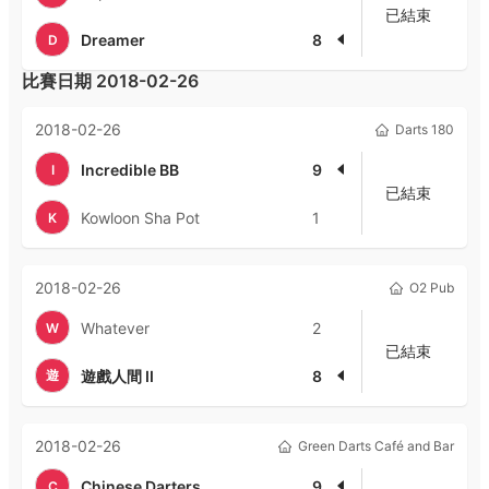
已結束
Dreamer
8
D
比賽日期
2018-02-26
2018-02-26
Darts 180
Incredible BB
9
I
已結束
Kowloon Sha Pot
1
K
2018-02-26
O2 Pub
Whatever
2
W
已結束
遊
遊戲人間 II
8
2018-02-26
Green Darts Café and Bar
Chinese Darters
9
C