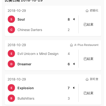
比賽日期
2018-10-29
2018-10-29
鏢藝社
Soul
8
S
已結束
Chinese Darters
2
C
2018-10-29
A-Plus Restaurant
Evil Unicorn x Mind Design
4
E
已結束
Dreamer
6
D
2018-10-29
新旺會
Explosion
7
E
已結束
Bullshitters
3
B