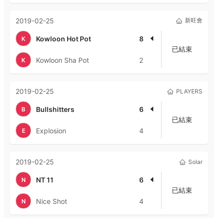
2019-02-25
新旺會
Kowloon Hot Pot
8
K
已結束
Kowloon Sha Pot
2
K
2019-02-25
PLAYERS
Bullshitters
6
B
已結束
Explosion
4
E
2019-02-25
Solar
NT 11
6
N
已結束
Nice Shot
4
N