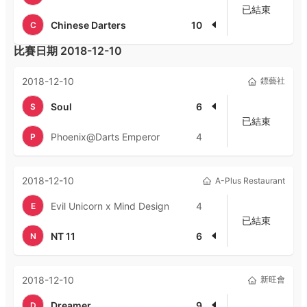
已結束
Chinese Darters
10
C
比賽日期
2018-12-10
2018-12-10
鏢藝社
Soul
6
S
已結束
Phoenix@Darts Emperor
4
P
2018-12-10
A-Plus Restaurant
Evil Unicorn x Mind Design
4
E
已結束
NT 11
6
N
2018-12-10
新旺會
Dreamer
9
D