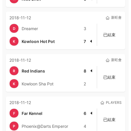
2018-11-12
新旺會
Dreamer
3
D
已結束
Kowloon Hot Pot
7
K
2018-11-12
新旺會
Red Indians
8
R
已結束
Kowloon Sha Pot
2
K
2018-11-12
PLAYERS
Far Kennel
6
F
已結束
Phoenix@Darts Emperor
4
P