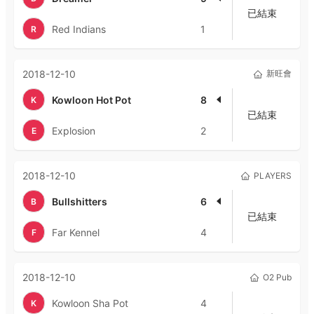
已結束
Red Indians
1
R
2018-12-10
新旺會
Kowloon Hot Pot
8
K
已結束
Explosion
2
E
2018-12-10
PLAYERS
Bullshitters
6
B
已結束
Far Kennel
4
F
2018-12-10
O2 Pub
Kowloon Sha Pot
4
K