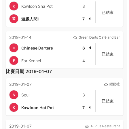
Kowloon Sha Pot
3
K
已結束
遊
遊戲人間 II
7
2019-01-14
Green Darts Café and Bar
Chinese Darters
6
C
已結束
Far Kennel
4
F
比賽日期
2019-01-07
2019-01-07
鏢藝社
Soul
3
S
已結束
Kowloon Hot Pot
7
K
2019-01-07
A-Plus Restaurant