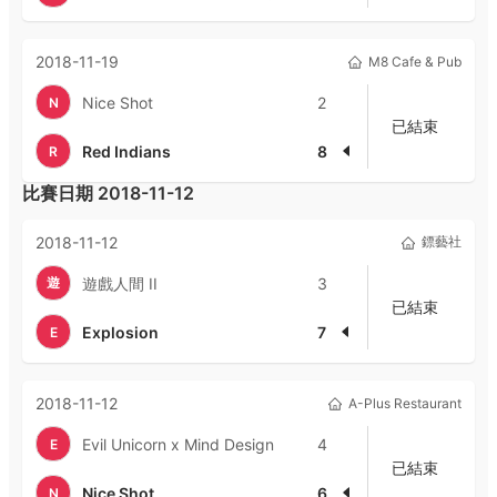
2018-11-19
M8 Cafe & Pub
Nice Shot
2
N
已結束
Red Indians
8
R
比賽日期
2018-11-12
2018-11-12
鏢藝社
遊
遊戲人間 II
3
已結束
Explosion
7
E
2018-11-12
A-Plus Restaurant
Evil Unicorn x Mind Design
4
E
已結束
Nice Shot
6
N