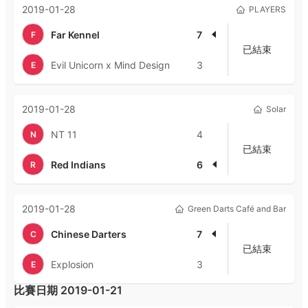
2019-01-28
PLAYERS
Far Kennel
7
F
已結束
Evil Unicorn x Mind Design
3
E
2019-01-28
Solar
NT 11
4
N
已結束
Red Indians
6
R
2019-01-28
Green Darts Café and Bar
Chinese Darters
7
C
已結束
Explosion
3
E
比賽日期
2019-01-21