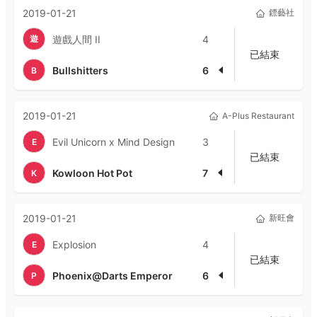
2019-01-21
鏢藝社
遊
遊戲人間 II
4
已結束
Bullshitters
6
B
2019-01-21
A-Plus Restaurant
Evil Unicorn x Mind Design
3
E
已結束
Kowloon Hot Pot
7
K
2019-01-21
新旺會
Explosion
4
E
已結束
Phoenix@Darts Emperor
6
P