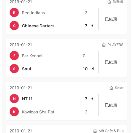
2019-01-21
新旺會
Red Indians
3
R
已結束
Chinese Darters
7
C
2019-01-21
PLAYERS
Far Kennel
0
F
已結束
Soul
10
S
2019-01-21
Solar
NT 11
7
N
已結束
Kowloon Sha Pot
3
K
2019-01-21
M8 Cafe & Pub