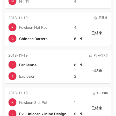
NT 11
4
N
2018-11-19
新旺會
Kowloon Hot Pot
4
K
已結束
Chinese Darters
6
C
2018-11-19
PLAYERS
Far Kennel
8
F
已結束
Explosion
2
E
2018-11-19
O2 Pub
Kowloon Sha Pot
1
K
已結束
Evil Unicorn x Mind Design
9
E