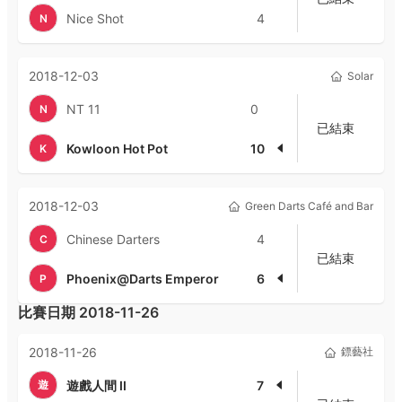
Nice Shot
4
N
2018-12-03
Solar
NT 11
0
N
已結束
Kowloon Hot Pot
10
K
2018-12-03
Green Darts Café and Bar
Chinese Darters
4
C
已結束
Phoenix@Darts Emperor
6
P
比賽日期
2018-11-26
2018-11-26
鏢藝社
遊
遊戲人間 II
7