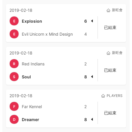
2019-02-18
新旺會
Explosion
6
E
已結束
Evil Unicorn x Mind Design
4
E
2019-02-18
新旺會
Red Indians
2
R
已結束
Soul
8
S
2019-02-18
PLAYERS
Far Kennel
2
F
已結束
Dreamer
8
D