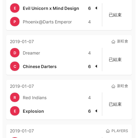
Evil Unicorn x Mind Design
6
E
已結束
Phoenix@Darts Emperor
4
P
2019-01-07
新旺會
Dreamer
4
D
已結束
Chinese Darters
6
C
2019-01-07
新旺會
Red Indians
4
R
已結束
Explosion
6
E
2019-01-07
PLAYERS