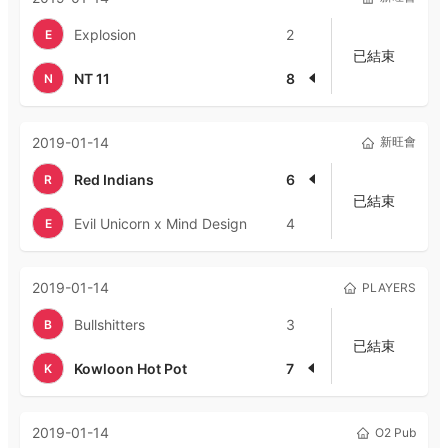
Explosion
2
E
已結束
NT 11
8
N
2019-01-14
新旺會
Red Indians
6
R
已結束
Evil Unicorn x Mind Design
4
E
2019-01-14
PLAYERS
Bullshitters
3
B
已結束
Kowloon Hot Pot
7
K
2019-01-14
O2 Pub