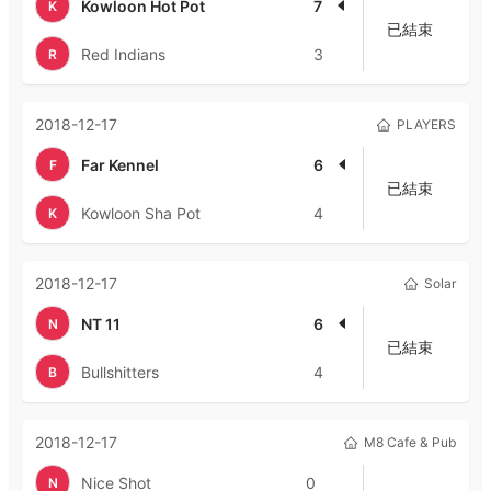
Kowloon Hot Pot
7
K
已結束
Red Indians
3
R
2018-12-17
PLAYERS
Far Kennel
6
F
已結束
Kowloon Sha Pot
4
K
2018-12-17
Solar
NT 11
6
N
已結束
Bullshitters
4
B
2018-12-17
M8 Cafe & Pub
Nice Shot
0
N