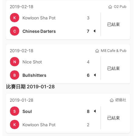
2019-02-18
O2 Pub
Kowloon Sha Pot
3
K
已結束
Chinese Darters
7
C
2019-02-18
M8 Cafe & Pub
Nice Shot
4
N
已結束
Bullshitters
6
B
比賽日期
2019-01-28
2019-01-28
鏢藝社
Soul
8
S
已結束
Kowloon Sha Pot
2
K