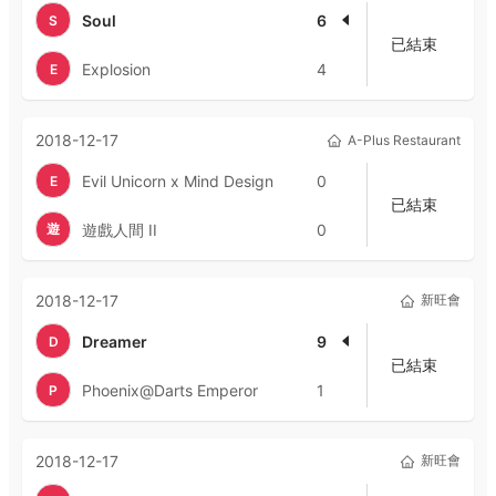
Soul
6
S
已結束
Explosion
4
E
2018-12-17
A-Plus Restaurant
Evil Unicorn x Mind Design
0
E
已結束
遊
遊戲人間 II
0
2018-12-17
新旺會
Dreamer
9
D
已結束
Phoenix@Darts Emperor
1
P
2018-12-17
新旺會