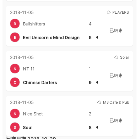
2018-11-05
PLAYERS
Bullshitters
4
B
已結束
Evil Unicorn x Mind Design
6
E
2018-11-05
Solar
NT 11
1
N
已結束
Chinese Darters
9
C
2018-11-05
M8 Cafe & Pub
Nice Shot
2
N
已結束
Soul
8
S