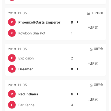
2018-11-05
TON180
Phoenix@Darts Emperor
9
P
已結束
Kowloon Sha Pot
1
K
2018-11-05
新旺會
Explosion
2
E
已結束
Dreamer
8
D
2018-11-05
新旺會
Red Indians
6
R
已結束
Far Kennel
4
F