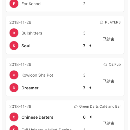
Far Kennel
2
F
2018-11-26
PLAYERS
Bullshitters
3
B
已結束
Soul
7
S
2018-11-26
O2 Pub
Kowloon Sha Pot
3
K
已結束
Dreamer
7
D
2018-11-26
Green Darts Café and Bar
Chinese Darters
6
C
已結束
Evil Unicorn x Mind Design
4
E