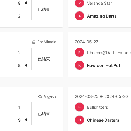
8
Veranda Star
V
已結束
2
Amazing Darts
A
2024-05-27
Bar Miracle
2
Phoenix@Darts Emper
P
已結束
8
Kowloon Hot Pot
K
2024-03-25
2024-05-20
Argyros
1
Bullshitters
B
已結束
9
Chinese Darters
C