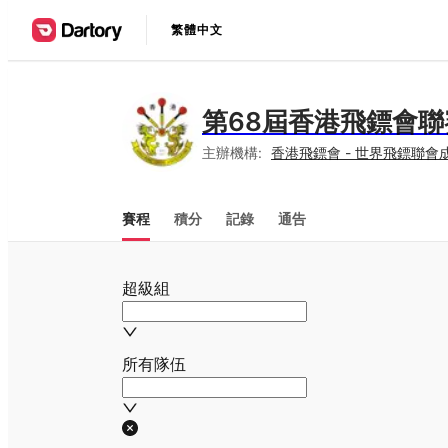
繁體中文
第68屆香港飛鏢會聯
主辦機構:
香港飛鏢會 - 世界飛鏢聯會
賽程
積分
記錄
通告
超級組
所有隊伍