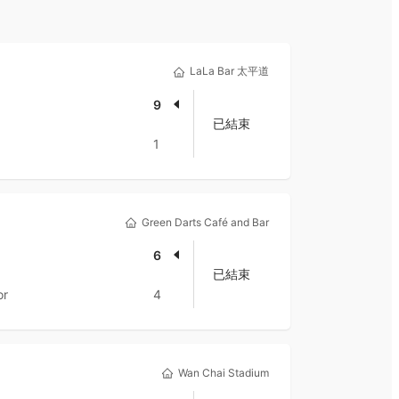
LaLa Bar 太平道
9
已結束
1
Green Darts Café and Bar
6
已結束
or
4
Wan Chai Stadium