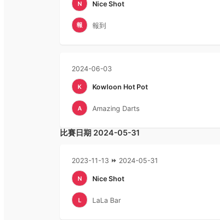
Nice Shot
N
報
報到
2024-06-03
Kowloon Hot Pot
K
Amazing Darts
A
比賽日期
2024-05-31
2023-11-13
2024-05-31
Nice Shot
N
LaLa Bar
L