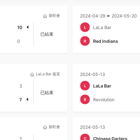
新旺會
2024-04-29
2024-05-20
10
LaLa Bar
L
已結束
0
Red Indians
R
LaLa Bar 嘉芙
2024-05-13
3
LaLa Bar
L
已結束
7
Revolution
R
新旺會
2024-05-13
2
Chinese Darters
C