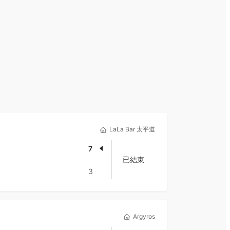
LaLa Bar 太平道
7
已結束
3
Argyros