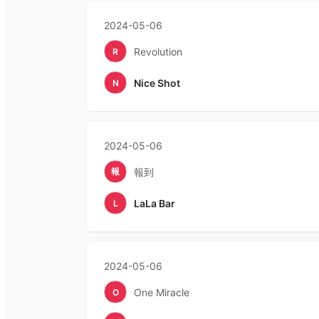
2024-05-06
Revolution
R
Nice Shot
N
2024-05-06
報
報到
LaLa Bar
L
2024-05-06
One Miracle
O