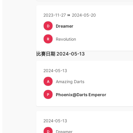
2023-11-27
2024-05-20
Dreamer
D
Revolution
R
比賽日期
2024-05-13
2024-05-13
Amazing Darts
A
Phoenix@Darts Emperor
P
2024-05-13
Dreamer
D