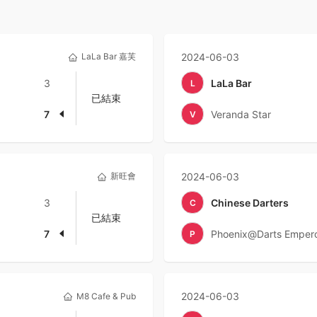
LaLa Bar 嘉芙
2024-06-03
3
LaLa Bar
L
已結束
7
Veranda Star
V
新旺會
2024-06-03
3
Chinese Darters
C
已結束
7
Phoenix@Darts Emper
P
2024-06-03
M8 Cafe & Pub