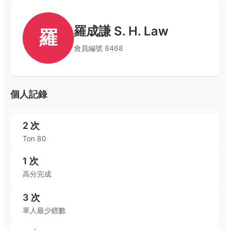
羅成謙 S. H. Law
羅
會員編號
8468
個人記錄
2
次
Ton 80
1
次
高分完成
3
次
單人最少鏢數