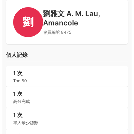
劉雅文 A. M. Lau,
劉
Amancole
會員編號
8475
個人記錄
1
次
Ton 80
1
次
高分完成
1
次
單人最少鏢數