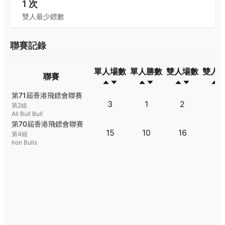
1
次
雙人最少鏢數
聯賽記錄
單人場數
單人勝數
雙人場數
雙人
聯賽
聯賽
單人場數
單人勝數
雙人場數
雙人
第71屆香港飛鏢會聯賽
3
1
2
0
第2組
All Bull Bull
第70屆香港飛鏢會聯賽
15
10
16
14
第4組
Iron Bulls