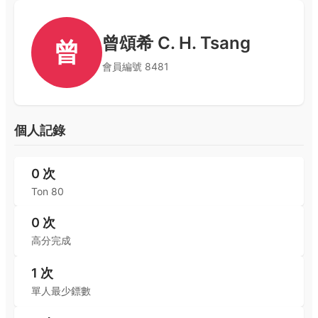
曾頌希 C. H. Tsang
曾
會員編號
8481
個人記錄
0
次
Ton 80
0
次
高分完成
1
次
單人最少鏢數