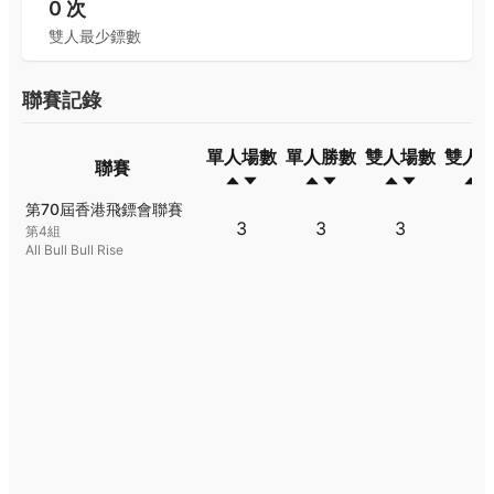
0
次
雙人最少鏢數
聯賽記錄
單人場數
單人勝數
雙人場數
雙人
聯賽
聯賽
單人場數
單人勝數
雙人場數
雙人
第70屆香港飛鏢會聯賽
3
3
3
1
第4組
All Bull Bull Rise