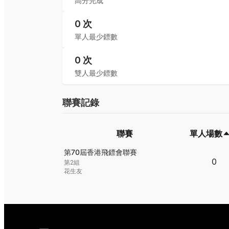
高分完成
0
次
單人最少鏢數
0
次
雙人最少鏢數
聯賽記錄
聯賽
單人場數
聯賽
單人場數
第70屆香港飛鏢會聯賽
0
第2組
花生友