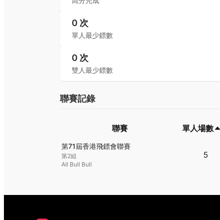
高分完成
0
次
單人最少鏢數
0
次
雙人最少鏢數
聯賽記錄
聯賽
單人場數
聯賽
單人場數
第71屆香港飛鏢會聯賽
5
第2組
All Bull Bull