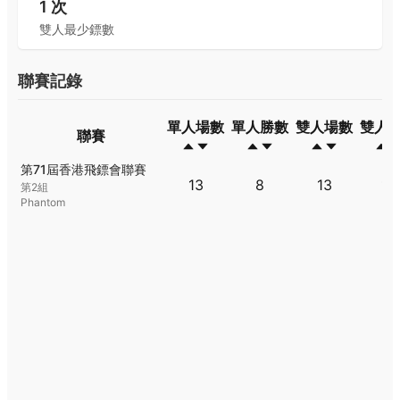
1
次
雙人最少鏢數
聯賽記錄
單人場數
單人勝數
雙人場數
雙人
聯賽
聯賽
單人場數
單人勝數
雙人場數
雙人
第71屆香港飛鏢會聯賽
13
8
13
10
第2組
Phantom