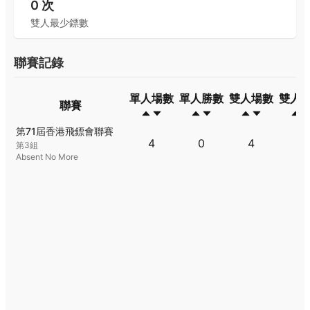
0
次
雙人最少鏢數
聯賽記錄
單人場數
單人勝數
雙人場數
雙人
聯賽
聯賽
單人場數
單人勝數
雙人場數
雙人
第71屆香港飛鏢會聯賽
4
0
4
1
第3組
Absent No More