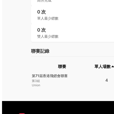
高分完成
0
次
單人最少鏢數
0
次
雙人最少鏢數
聯賽記錄
聯賽
單人場數
聯賽
單人場數
第71屆香港飛鏢會聯賽
4
第3組
Union