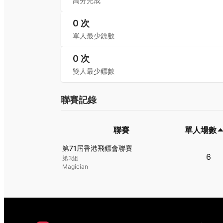
高分完成
0
次
單人最少鏢數
0
次
雙人最少鏢數
聯賽記錄
聯賽
單人場數
聯賽
單人場數
第71屆香港飛鏢會聯賽
6
第3組
Magician