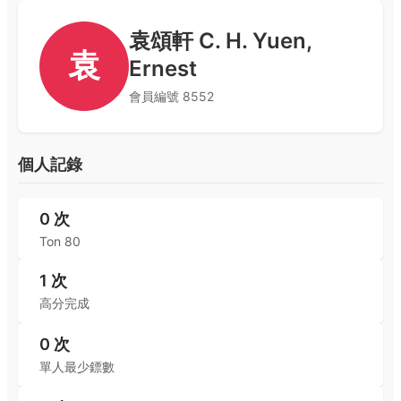
袁頌軒 C. H. Yuen,
袁
Ernest
會員編號
8552
個人記錄
0
次
Ton 80
1
次
高分完成
0
次
單人最少鏢數