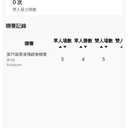
0
次
雙人最少鏢數
聯賽記錄
單人場數
單人勝數
雙人場數
雙人
聯賽
聯賽
單人場數
單人勝數
雙人場數
雙人
第71屆香港飛鏢會聯賽
5
4
5
5
第1組
Bulldozer