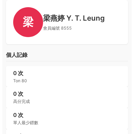
梁燕婷 Y. T. Leung
梁
會員編號
8555
個人記錄
0
次
Ton 80
0
次
高分完成
0
次
單人最少鏢數