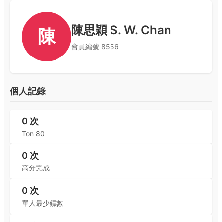
陳思穎 S. W. Chan
陳
會員編號
8556
個人記錄
0
次
Ton 80
0
次
高分完成
0
次
單人最少鏢數