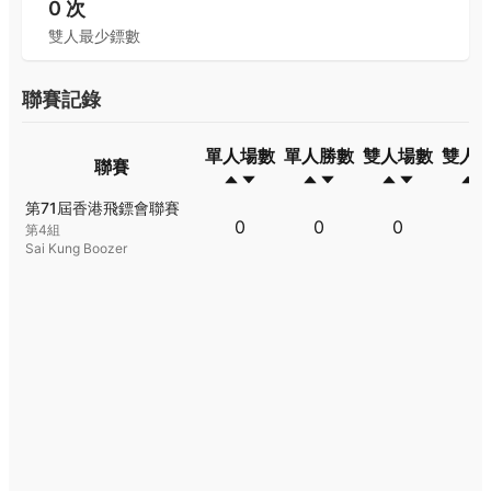
0
次
雙人最少鏢數
聯賽記錄
單人場數
單人勝數
雙人場數
雙人
聯賽
聯賽
單人場數
單人勝數
雙人場數
雙人
第71屆香港飛鏢會聯賽
0
0
0
0
第4組
Sai Kung Boozer